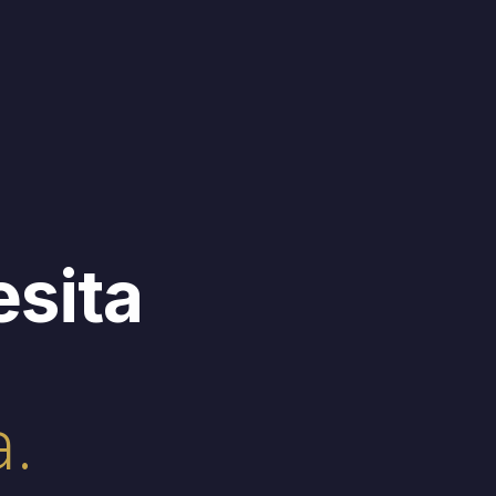
esita
.