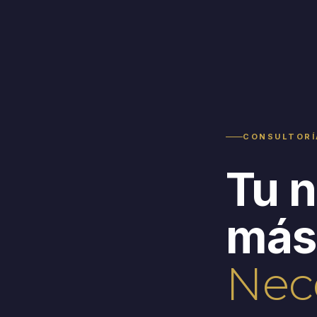
CONSULTORÍ
Tu n
más
Nece