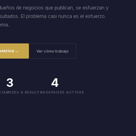
ueños de negocios que publican, se esfuerzan y
sultados. El problema casi nunca es el esfuerzo.
tema.
gnóstico →
Ver cómo trabajo
3
4
CIA
MESES A RESULTADOS
PAÍSES ACTIVOS