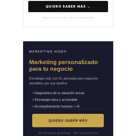
QUIERO SABER MÁS →
fabianherrera.net · Sin compromisos
MARKETING HIDE®
Marketing personalizado
para tu negocio
Estrategia real, con IA, pensada para negocios
atendidos por sus dueños
• Diagnóstico de tu situación actual
• Estrategia clara y accionable
• Acompañamiento humano + IA
QUIERO SABER MÁS
Sin fórmulas genéricas · Sin compromisos