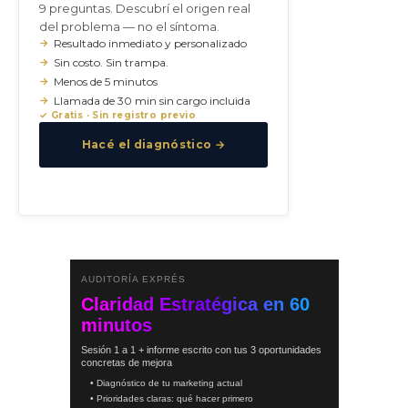
9 preguntas. Descubrí el origen real
del problema — no el síntoma.
Resultado inmediato y personalizado
Sin costo. Sin trampa.
Menos de 5 minutos
Llamada de 30 min sin cargo incluida
✓ Gratis · Sin registro previo
Hacé el diagnóstico →
AUDITORÍA EXPRÉS
Claridad Estratégica en 60
minutos
Sesión 1 a 1 + informe escrito con tus 3 oportunidades
concretas de mejora
• Diagnóstico de tu marketing actual
• Prioridades claras: qué hacer primero