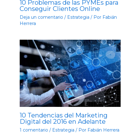
10 Problemas de las PYMEs para
Conseguir Clientes Online
Deja un comentario
/
Estrategia
/ Por
Fabián
Herrera
10 Tendencias del Marketing
Digital del 2016 en Adelante
1 comentario
/
Estrategia
/ Por
Fabián Herrera