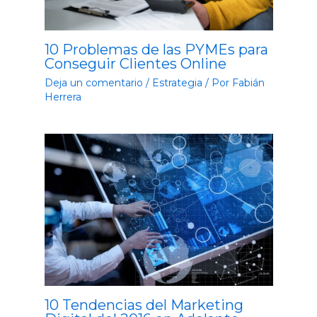
10 Problemas de las PYMEs para
Conseguir Clientes Online
Deja un comentario
/
Estrategia
/ Por
Fabián
Herrera
10 Tendencias del Marketing