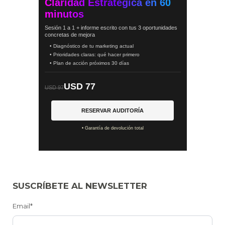
Claridad Estratégica en 60
minutos
Sesión 1 a 1 + informe escrito con tus 3 oportunidades
concretas de mejora
• Diagnóstico de tu marketing actual
• Prioridades claras: qué hacer primero
• Plan de acción próximos 30 días
USD 77
USD 97
RESERVAR AUDITORÍA
• Garantía de devolución total
SUSCRÍBETE AL NEWSLETTER
Email*