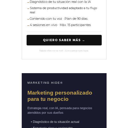
→
Diagnóstico de tu situación real con la IA
→
Sistema de productividad adaptado a tu flujo
real
→
Contenido con tu voz · Plan de 90 días
→
4 sesiones en vivo · Máx. 15 participantes
QUIERO SABER MÁS →
fabianherrera.net · Sin compromisos
MARKETING HIDE®
Marketing personalizado
para tu negocio
Estrategia real, con IA, pensada para negocios
atendidos por sus dueños
• Diagnóstico de tu situación actual
• Estrategia clara y accionable