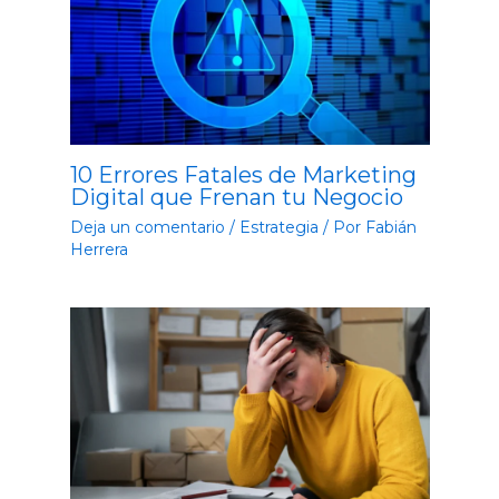
10 Errores Fatales de Marketing
Digital que Frenan tu Negocio
Deja un comentario
/
Estrategia
/ Por
Fabián
Herrera