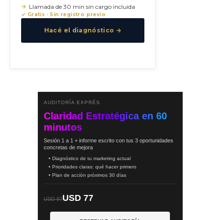
Llamada de 30 min sin cargo incluida
✓ Gratis · Sin registro previo
Hacé el diagnóstico →
AUDITORÍA EXPRÉS
Claridad Estratégica en 60
minutos
Sesión 1 a 1 + informe escrito con tus 3 oportunidades
concretas de mejora
• Diagnóstico de tu marketing actual
• Prioridades claras: qué hacer primero
• Plan de acción próximos 30 días
USD 77
USD 97