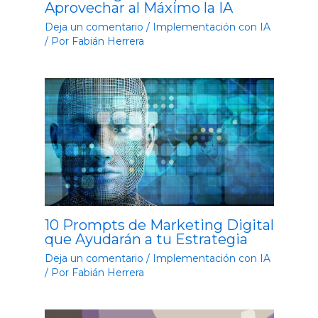
Aprovechar al Máximo la IA
Deja un comentario
/
Implementación con IA
/ Por
Fabián Herrera
10 Prompts de Marketing Digital
que Ayudarán a tu Estrategia
Deja un comentario
/
Implementación con IA
/ Por
Fabián Herrera