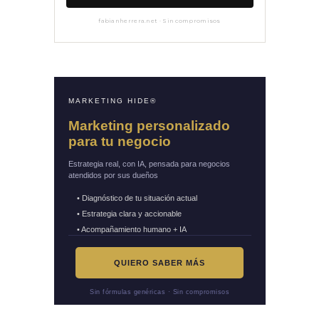
fabianherrera.net · Sin compromisos
MARKETING HIDE®
Marketing personalizado
para tu negocio
Estrategia real, con IA, pensada para negocios
atendidos por sus dueños
• Diagnóstico de tu situación actual
• Estrategia clara y accionable
• Acompañamiento humano + IA
QUIERO SABER MÁS
Sin fórmulas genéricas · Sin compromisos