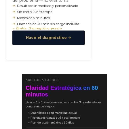
del problema — no el síntoma.
Resultado inmediato y personalizado
Sin costo. Sin trampa.
Menos de 5 minutos
Llamada de 30 min sin cargo incluida
✓ Gratis · Sin registro previo
Hacé el diagnóstico →
AUDITORÍA EXPRÉS
Claridad Estratégica en 60
minutos
Sesión 1 a 1 + informe escrito con tus 3 oportunidades
concretas de mejora
• Diagnóstico de tu marketing actual
• Prioridades claras: qué hacer primero
• Plan de acción próximos 30 días