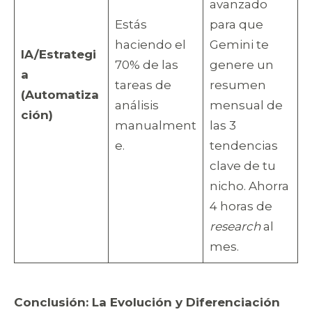
avanzado
Estás
para que
haciendo el
Gemini te
IA/Estrategi
70% de las
genere un
a
tareas de
resumen
(Automatiza
análisis
mensual de
ción)
manualment
las 3
e.
tendencias
clave de tu
nicho. Ahorra
4 horas de
research
al
mes.
Conclusión: La Evolución y Diferenciación