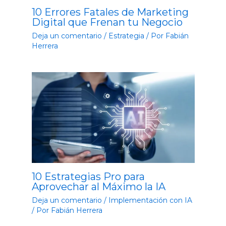
10 Errores Fatales de Marketing
Digital que Frenan tu Negocio
Deja un comentario
/
Estrategia
/ Por
Fabián
Herrera
10 Estrategias Pro para
Aprovechar al Máximo la IA
Deja un comentario
/
Implementación con IA
/ Por
Fabián Herrera