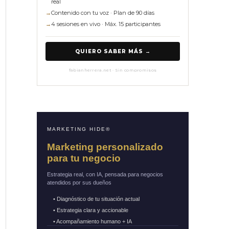
real
→
Contenido con tu voz · Plan de 90 días
→
4 sesiones en vivo · Máx. 15 participantes
QUIERO SABER MÁS →
fabianherrera.net · Sin compromisos
MARKETING HIDE®
Marketing personalizado
para tu negocio
Estrategia real, con IA, pensada para negocios
atendidos por sus dueños
• Diagnóstico de tu situación actual
• Estrategia clara y accionable
• Acompañamiento humano + IA