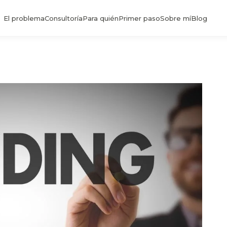
El problema
Consultoría
Para quién
Primer paso
Sobre mí
Blog