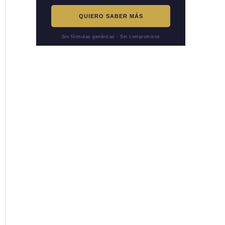
QUIERO SABER MÁS
Sin fórmulas genéricas · Sin compromisos