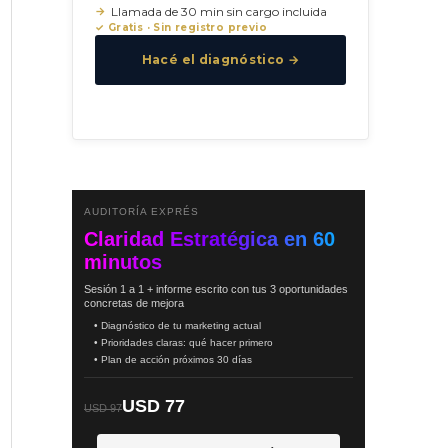
Llamada de 30 min sin cargo incluida
✓ Gratis · Sin registro previo
Hacé el diagnóstico →
AUDITORÍA EXPRÉS
Claridad Estratégica en 60
minutos
Sesión 1 a 1 + informe escrito con tus 3 oportunidades
concretas de mejora
• Diagnóstico de tu marketing actual
• Prioridades claras: qué hacer primero
• Plan de acción próximos 30 días
USD 77
USD 97