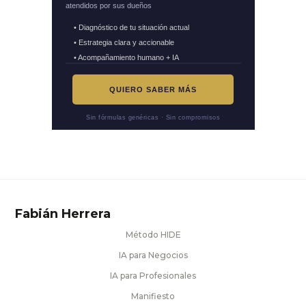
atendidos por sus dueños
• Diagnóstico de tu situación actual
• Estrategia clara y accionable
• Acompañamiento humano + IA
QUIERO SABER MÁS
Sin fórmulas genéricas · Sin compromisos
Fabián Herrera
Método HIDE
IA para Negocios
IA para Profesionales
Manifiesto