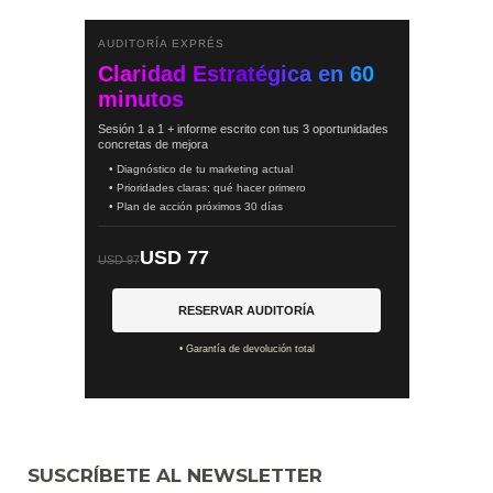
AUDITORÍA EXPRÉS
Claridad Estratégica en 60
minutos
Sesión 1 a 1 + informe escrito con tus 3 oportunidades
concretas de mejora
• Diagnóstico de tu marketing actual
• Prioridades claras: qué hacer primero
• Plan de acción próximos 30 días
USD 77
USD 97
RESERVAR AUDITORÍA
• Garantía de devolución total
SUSCRÍBETE AL NEWSLETTER