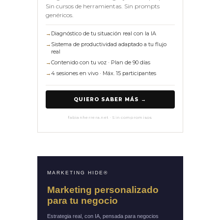
Sin cursos de herramientas. Sin prompts
genéricos.
→
Diagnóstico de tu situación real con la IA
→
Sistema de productividad adaptado a tu flujo
real
→
Contenido con tu voz · Plan de 90 días
→
4 sesiones en vivo · Máx. 15 participantes
QUIERO SABER MÁS →
fabianherrera.net · Sin compromisos
MARKETING HIDE®
Marketing personalizado
para tu negocio
Estrategia real, con IA, pensada para negocios