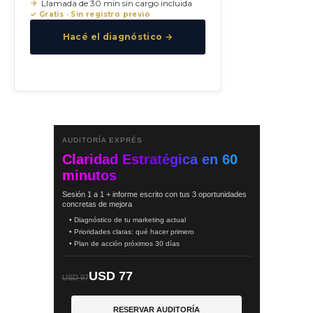
Llamada de 30 min sin cargo incluida
✓ Gratis · Sin registro previo
Hacé el diagnóstico →
AUDITORÍA EXPRÉS
Claridad Estratégica en 60
minutos
Sesión 1 a 1 + informe escrito con tus 3 oportunidades
concretas de mejora
• Diagnóstico de tu marketing actual
• Prioridades claras: qué hacer primero
• Plan de acción próximos 30 días
USD 77
USD 97
RESERVAR AUDITORÍA