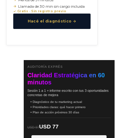
Llamada de 30 min sin cargo incluida
✓ Gratis · Sin registro previo
Hacé el diagnóstico →
AUDITORÍA EXPRÉS
Claridad Estratégica en 60
minutos
Sesión 1 a 1 + informe escrito con tus 3 oportunidades
concretas de mejora
• Diagnóstico de tu marketing actual
• Prioridades claras: qué hacer primero
• Plan de acción próximos 30 días
USD 77
USD 97