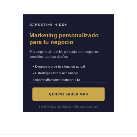
MARKETING HIDE®
Marketing personalizado
para tu negocio
Estrategia real, con IA, pensada para negocios
atendidos por sus dueños
• Diagnóstico de tu situación actual
• Estrategia clara y accionable
• Acompañamiento humano + IA
QUIERO SABER MÁS
Sin fórmulas genéricas · Sin compromisos