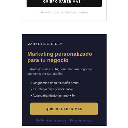
QUIERO SABER MÁS →
fabianherrera.net · Sin compromisos
MARKETING HIDE®
Marketing personalizado
para tu negocio
Estrategia real, con IA, pensada para negocios
atendidos por sus dueños
• Diagnóstico de tu situación actual
• Estrategia clara y accionable
• Acompañamiento humano + IA
QUIERO SABER MÁS
Sin fórmulas genéricas · Sin compromisos