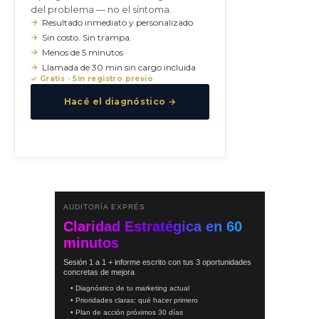
del problema — no el síntoma.
Resultado inmediato y personalizado
Sin costo. Sin trampa.
Menos de 5 minutos
Llamada de 30 min sin cargo incluida
✓ Gratis · Sin registro previo
Hacé el diagnóstico →
AUDITORÍA EXPRÉS
Claridad Estratégica en 60
minutos
Sesión 1 a 1 + informe escrito con tus 3 oportunidades
concretas de mejora
• Diagnóstico de tu marketing actual
• Prioridades claras: qué hacer primero
• Plan de acción próximos 30 días