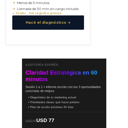
Menos de 5 minutos
Llamada de 30 min sin cargo incluida
✓ Gratis · Sin registro previo
Hacé el diagnóstico →
AUDITORÍA EXPRÉS
Claridad Estratégica en 60
minutos
Sesión 1 a 1 + informe escrito con tus 3 oportunidades
concretas de mejora
• Diagnóstico de tu marketing actual
• Prioridades claras: qué hacer primero
• Plan de acción próximos 30 días
USD 77
USD 97