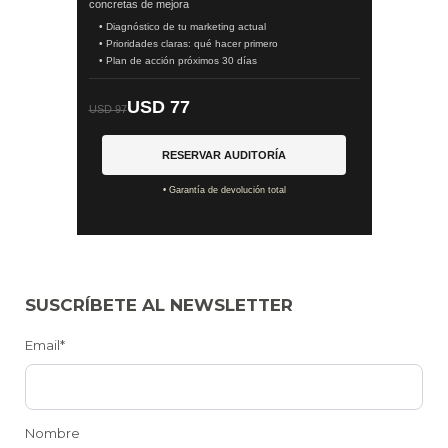
concretas de mejora
• Diagnóstico de tu marketing actual
• Prioridades claras: qué hacer primero
• Plan de acción próximos 30 días
USD 77
USD 97
RESERVAR AUDITORÍA
• Garantía de devolución total
SUSCRÍBETE AL NEWSLETTER
Email*
Nombre