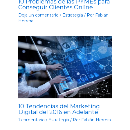
10 Problemas de las PYMEs para
Conseguir Clientes Online
Deja un comentario
/
Estrategia
/ Por
Fabián
Herrera
10 Tendencias del Marketing
Digital del 2016 en Adelante
1 comentario
/
Estrategia
/ Por
Fabián Herrera