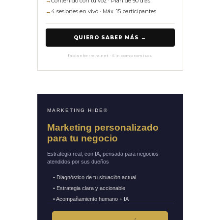
→
Contenido con tu voz · Plan de 90 días
→
4 sesiones en vivo · Máx. 15 participantes
QUIERO SABER MÁS →
fabianherrera.net · Sin compromisos
MARKETING HIDE®
Marketing personalizado
para tu negocio
Estrategia real, con IA, pensada para negocios
atendidos por sus dueños
• Diagnóstico de tu situación actual
• Estrategia clara y accionable
• Acompañamiento humano + IA