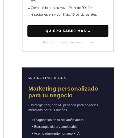
real
→
Contenido con tu voz · Plan de 90 días
→
4 sesiones en vivo · Máx. 15 participantes
QUIERO SABER MÁS →
fabianherrera.net · Sin compromisos
MARKETING HIDE®
Marketing personalizado
para tu negocio
Estrategia real, con IA, pensada para negocios
atendidos por sus dueños
• Diagnóstico de tu situación actual
• Estrategia clara y accionable
• Acompañamiento humano + IA