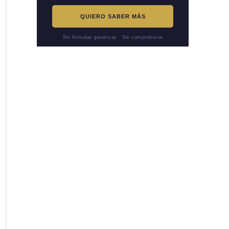
QUIERO SABER MÁS
Sin fórmulas genéricas · Sin compromisos