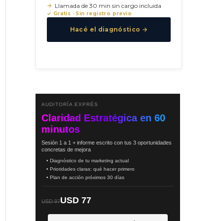
Llamada de 30 min sin cargo incluida
✓ Gratis · Sin registro previo
Hacé el diagnóstico →
AUDITORÍA EXPRÉS
Claridad Estratégica en 60
minutos
Sesión 1 a 1 + informe escrito con tus 3 oportunidades
concretas de mejora
• Diagnóstico de tu marketing actual
• Prioridades claras: qué hacer primero
• Plan de acción próximos 30 días
USD 77
USD 97