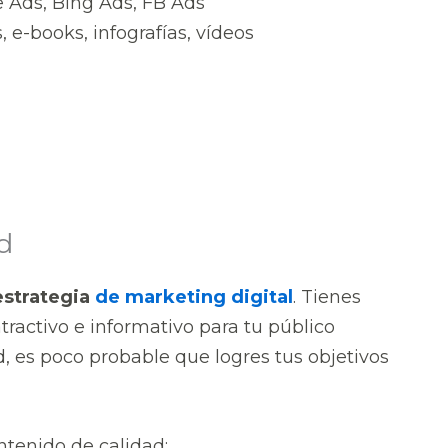
e Ads, Bing Ads, FB Ads
, e-books, infografías, vídeos
d
estrategia
de marketing digital
. Tienes
tractivo e informativo para tu público
d, es poco probable que logres tus objetivos
ntenido de calidad: