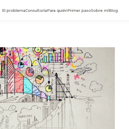
El problema
Consultoría
Para quién
Primer paso
Sobre mí
Blog