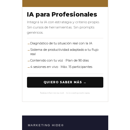
IA para Profesionales
Integrá la IA con estrategia y criterio propio.
Sin cursos de herramientas. Sin prompts
genéricos.
→
Diagnóstico de tu situación real con la IA
→
Sistema de productividad adaptado a tu flujo
real
→
Contenido con tu voz · Plan de 90 días
→
4 sesiones en vivo · Máx. 15 participantes
QUIERO SABER MÁS →
fabianherrera.net · Sin compromisos
MARKETING HIDE®