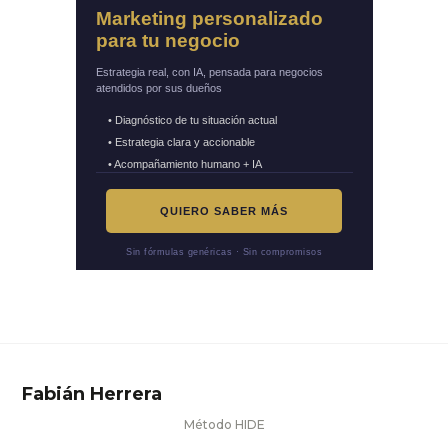
Marketing personalizado
para tu negocio
Estrategia real, con IA, pensada para negocios
atendidos por sus dueños
• Diagnóstico de tu situación actual
• Estrategia clara y accionable
• Acompañamiento humano + IA
QUIERO SABER MÁS
Sin fórmulas genéricas · Sin compromisos
Fabián Herrera
Método HIDE