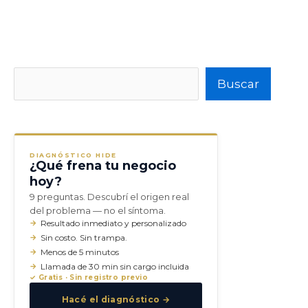
Buscar
Buscar
DIAGNÓSTICO HIDE
¿Qué frena tu negocio
hoy?
9 preguntas. Descubrí el origen real
del problema — no el síntoma.
Resultado inmediato y personalizado
Sin costo. Sin trampa.
Menos de 5 minutos
Llamada de 30 min sin cargo incluida
✓ Gratis · Sin registro previo
Hacé el diagnóstico →