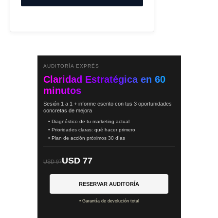
AUDITORÍA EXPRÉS
Claridad Estratégica en 60
minutos
Sesión 1 a 1 + informe escrito con tus 3 oportunidades
concretas de mejora
• Diagnóstico de tu marketing actual
• Prioridades claras: qué hacer primero
• Plan de acción próximos 30 días
USD 77
USD 97
RESERVAR AUDITORÍA
• Garantía de devolución total