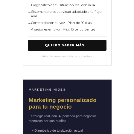
→
Diagnóstico de tu situación real con la IA
→
Sistema de productividad adaptado a tu flujo
real
→
Contenido con tu voz · Plan de 90 días
→
4 sesiones en vivo · Máx. 15 participantes
QUIERO SABER MÁS →
fabianherrera.net · Sin compromisos
MARKETING HIDE®
Marketing personalizado
para tu negocio
Estrategia real, con IA, pensada para negocios
atendidos por sus dueños
• Diagnóstico de tu situación actual