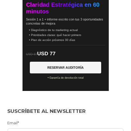
Claridad Estratégica en 60
minutos
Sesión 1 a 1 + informe escrito con tus 3 oportunidades
concretas de mejora
• Diagnóstico de tu marketing actual
• Prioridades claras: qué hacer primero
• Plan de acción próximos 30 días
USD 77
USD 97
RESERVAR AUDITORÍA
• Garantía de devolución total
SUSCRÍBETE AL NEWSLETTER
Email*