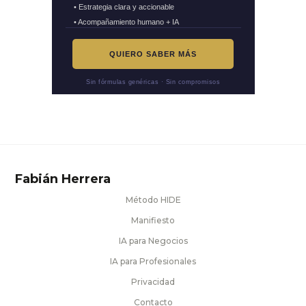
• Estrategia clara y accionable
• Acompañamiento humano + IA
QUIERO SABER MÁS
Sin fórmulas genéricas · Sin compromisos
Fabián Herrera
Método HIDE
Manifiesto
IA para Negocios
IA para Profesionales
Privacidad
Contacto